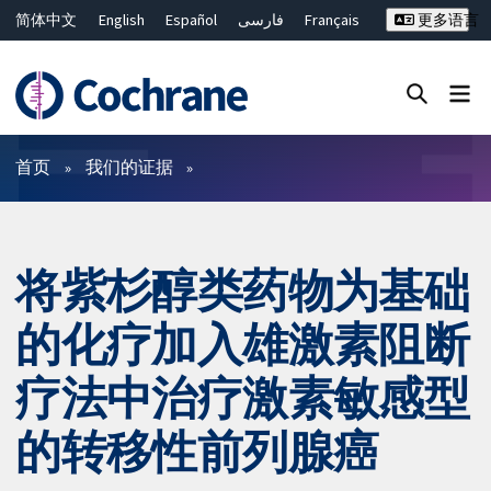
简体中文
English
Español
فارسی
Français
更多语言
Русский
Hrvatski
Deutsch
Bahasa Malaysia
ไทย
繁體中文
Close search ✖
过滤
首页
我们的证据
将紫杉醇类药物为基础
的化疗加入雄激素阻断
疗法中治疗激素敏感型
的转移性前列腺癌