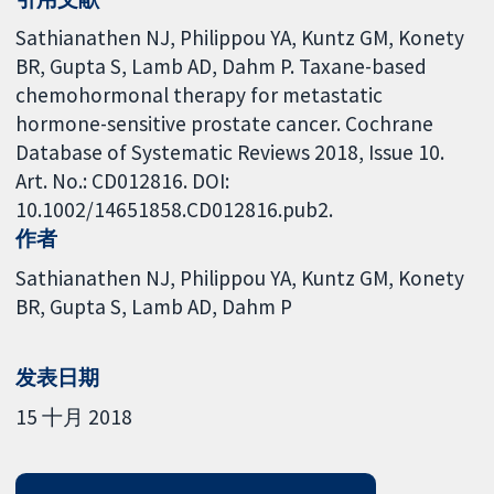
Sathianathen NJ, Philippou YA, Kuntz GM, Konety
BR, Gupta S, Lamb AD, Dahm P. Taxane-based
chemohormonal therapy for metastatic
hormone-sensitive prostate cancer. Cochrane
Database of Systematic Reviews 2018, Issue 10.
Art. No.: CD012816. DOI:
10.1002/14651858.CD012816.pub2.
作者
Sathianathen NJ
Philippou YA
Kuntz GM
Konety
BR
Gupta S
Lamb AD
Dahm P
发表日期
15 十月 2018