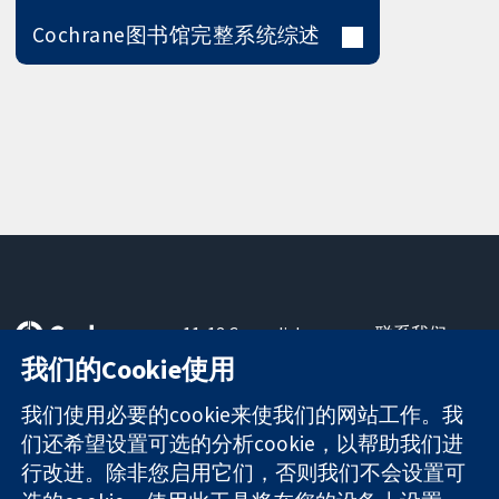
Cochrane图书馆完整系统综述
11-13 Cavendish
联系我们
Square
最新消息
我们的Cookie使用
可信任的证据
London
新闻办公室
知情决定
W1G 0AN
关于我们
我们使用必要的cookie来使我们的网站工作。我
更完善的医疗健
United Kingdom
工作机会
们还希望设置可选的分析cookie，以帮助我们进
康
Cochrane
行改进。除非您启用它们，否则我们不会设置可
Library