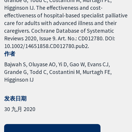
Grande G, Todd C, Costantini M, Murtagh FE,
Higginson IJ. The effectiveness and cost-
effectiveness of hospital-based specialist palliative
care for adults with advanced illness and their
caregivers. Cochrane Database of Systematic
Reviews 2020, Issue 9. Art. No.: CD012780. DOI:
10.1002/14651858.CD012780.pub2.
作者
Bajwah S
Oluyase AO
Yi D
Gao W
Evans CJ
Grande G
Todd C
Costantini M
Murtagh FE
Higginson IJ
发表日期
30 九月 2020