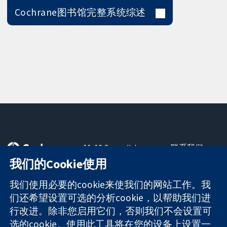
Cochrane图书馆完整系统综述
11-13 Cavendish
联系我们
Square
最新消息
我们的Cookie使用
可信任的证据
London
新闻办公室
知情决定
W1G 0AN
关于我们
我们使用必要的cookie来使我们的网站工作。我
更完善的医疗健
United Kingdom
工作机会
们还希望设置可选的分析cookie，以帮助我们进
康
Cochrane
行改进。除非您启用它们，否则我们不会设置可
Library
选的cookie。使用此工具将在您的设备上设置一