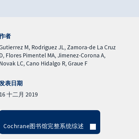
作者
Gutierrez M
Rodriguez JL
Zamora-de La Cruz
D
Flores Pimentel MA
Jimenez-Corona A
Novak LC
Cano Hidalgo R
Graue F
发表日期
16 十二月 2019
Cochrane图书馆完整系统综述