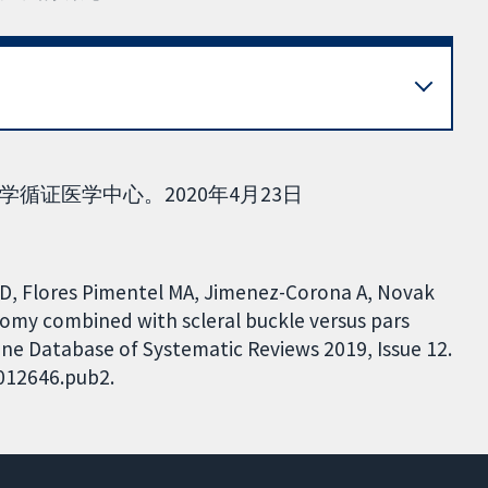
循证医学中心。2020年4月23日
 D, Flores Pimentel MA, Jimenez-Corona A, Novak
ctomy combined with scleral buckle versus pars
rane Database of Systematic Reviews 2019, Issue 12.
D012646.pub2.