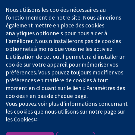
11-13 Cavendish
Contactez-
Square
nous
Nous utilisons les cookies nécessaires au
Des données
Londres
Actualités
fonctionnement de notre site. Nous aimerions
probantes.
W1G0AN
Service de
également mettre en place des cookies
Des décisions
Royaume-Uni
presse
analytiques optionnels pour nous aider à
éclairées.
Qui sommes-
l'améliorer. Nous n'installerons pas de cookies
Une meilleure
nous
santé.
optionnels à moins que vous ne les activiez.
Offres
d'emploi
L'utilisation de cet outil permettra d'installer un
Cochrane
cookie sur votre appareil pour mémoriser vos
Library
préférences. Vous pouvez toujours modifier vos
préférences en matière de cookies à tout
moment en cliquant sur le lien « Paramètres des
La Collaboration Cochrane est une association caritative (n°
cookies » en bas de chaque page.
1045921) et une société à responsabilité limitée par garantie (n°
Vous pouvez voir plus d'informations concernant
03044323) enregistrée en Angleterre et au Pays de Galles. Numéro
de TVA : GB 718 2127 49.
les cookies que nous utilisons sur notre
page sur
les Cookies
Copyright © 2026 The Cochrane Collaboration
Conditions Générales
|
Mentions légales
|
Politique de