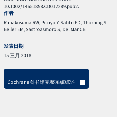
10.1002/14651858.CD012289.pub2.
作者
Ranakusuma RW
Pitoyo Y
Safitri ED
Thorning S
Beller EM
Sastroasmoro S
Del Mar CB
发表日期
15 三月 2018
Cochrane图书馆完整系统综述