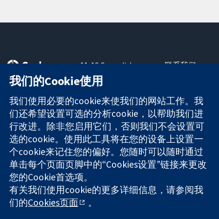
11-13 Cavendish
联系我们
Square
最新消息
我们的Cookie使用
可信任的证据
London
新闻办公室
知情决定
W1G 0AN
关于我们
我们使用必要的cookie来使我们的网站工作。我
更完善的医疗健
United Kingdom
工作机会
们还希望设置可选的分析cookie，以帮助我们进
康
Cochrane
行改进。除非您启用它们，否则我们不会设置可
Library
选的cookie。使用此工具将在您的设备上设置一
个cookie来记住您的偏好。您随时可以随时通过
单击每个页面页脚中的“Cookies设置”链接来更改
The Cochrane Collaboration is a charity (no. 1045921) and a
您的Cookie首选项。
company limited by guarantee (no. 03044323) registered in
England & Wales. VAT registration number GB 718 2127 49.
有关我们使用cookie的更多详细信息，请参阅我
们的
Cookies页面
。
版权所有：© 2026 Cochrane协作网