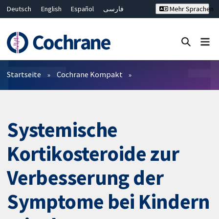
Deutsch
English
Español
فارسی
Mehr Sprachen
Français
Русский
Hrvatski
Bahasa Malaysia
ไทย
繁體中文
简体中文
Close search ✖
Filter
Startseite
Cochrane Kompakt
Systemische
Kortikosteroide zur
Verbesserung der
Symptome bei Kindern