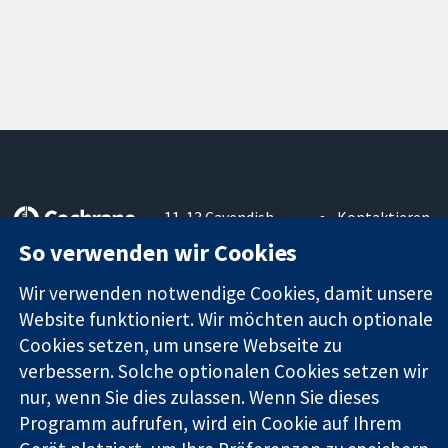
11-13 Cavendish
Kontaktieren
Square
Sie uns
So verwenden wir Cookies
Zuverlässige
London
Neuigkeiten
Evidenz
W1G0AN
Pressestelle
Wir verwenden notwendige Cookies, damit unsere
Informierte
Vereinigtes
Über uns
Website funktioniert. Wir möchten auch optionale
Entscheidungen
Königreich
Stellenangebot
Cookies setzen, um unsere Webseite zu
Bessere
Cochrane
Gesundheit
verbessern. Solche optionalen Cookies setzen wir
Library
nur, wenn Sie dies zulassen. Wenn Sie dieses
Programm aufrufen, wird ein Cookie auf Ihrem
Die Cochrane Collaboration ist eine gemeinützige Organisation