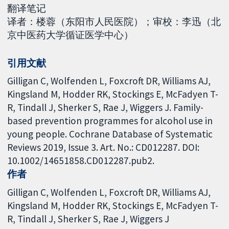
翻译笔记
译者：楼蓉（东阳市人民医院）；审校：李迅（北
京中医药大学循证医学中心）
引用文献
Gilligan C, Wolfenden L, Foxcroft DR, Williams AJ,
Kingsland M, Hodder RK, Stockings E, McFadyen T-
R, Tindall J, Sherker S, Rae J, Wiggers J. Family-
based prevention programmes for alcohol use in
young people. Cochrane Database of Systematic
Reviews 2019, Issue 3. Art. No.: CD012287. DOI:
10.1002/14651858.CD012287.pub2.
作者
Gilligan C
Wolfenden L
Foxcroft DR
Williams AJ
Kingsland M
Hodder RK
Stockings E
McFadyen T-
R
Tindall J
Sherker S
Rae J
Wiggers J