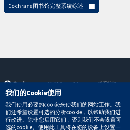
Cochrane图书馆完整系统综述
11-13 Cavendish
联系我们
Square
最新消息
我们的Cookie使用
可信任的证据
London
新闻办公室
知情决定
W1G 0AN
关于我们
我们使用必要的cookie来使我们的网站工作。我
更完善的医疗健
United Kingdom
工作机会
们还希望设置可选的分析cookie，以帮助我们进
康
Cochrane
行改进。除非您启用它们，否则我们不会设置可
Library
选的cookie。使用此工具将在您的设备上设置一