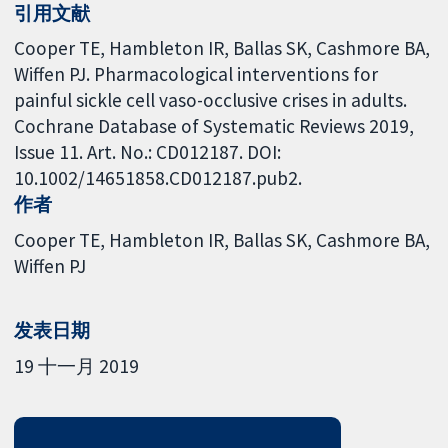
引用文献
Cooper TE, Hambleton IR, Ballas SK, Cashmore BA,
Wiffen PJ. Pharmacological interventions for
painful sickle cell vaso-occlusive crises in adults.
Cochrane Database of Systematic Reviews 2019,
Issue 11. Art. No.: CD012187. DOI:
10.1002/14651858.CD012187.pub2.
作者
Cooper TE
Hambleton IR
Ballas SK
Cashmore BA
Wiffen PJ
发表日期
19 十一月 2019