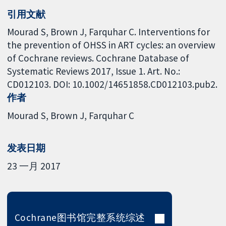
引用文献
Mourad S, Brown J, Farquhar C. Interventions for
the prevention of OHSS in ART cycles: an overview
of Cochrane reviews. Cochrane Database of
Systematic Reviews 2017, Issue 1. Art. No.:
CD012103. DOI: 10.1002/14651858.CD012103.pub2.
作者
Mourad S
Brown J
Farquhar C
发表日期
23 一月 2017
Cochrane图书馆完整系统综述