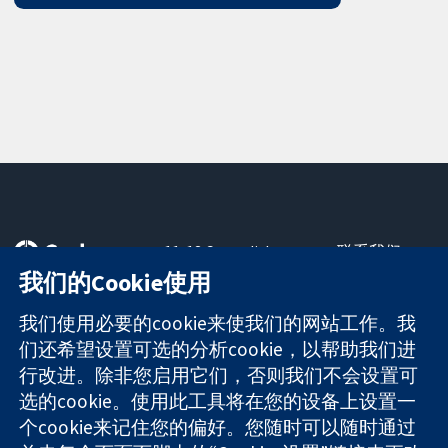
11-13 Cavendish
联系我们
Square
最新消息
我们的Cookie使用
可信任的证据
London
新闻办公室
知情决定
W1G 0AN
关于我们
我们使用必要的cookie来使我们的网站工作。我
更完善的医疗健
United Kingdom
工作机会
们还希望设置可选的分析cookie，以帮助我们进
康
Cochrane
行改进。除非您启用它们，否则我们不会设置可
Library
选的cookie。使用此工具将在您的设备上设置一
个cookie来记住您的偏好。您随时可以随时通过