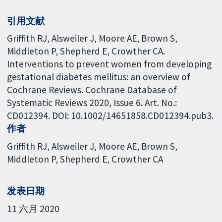
引用文献
Griffith RJ, Alsweiler J, Moore AE, Brown S,
Middleton P, Shepherd E, Crowther CA.
Interventions to prevent women from developing
gestational diabetes mellitus: an overview of
Cochrane Reviews. Cochrane Database of
Systematic Reviews 2020, Issue 6. Art. No.:
CD012394. DOI: 10.1002/14651858.CD012394.pub3.
作者
Griffith RJ
Alsweiler J
Moore AE
Brown S
Middleton P
Shepherd E
Crowther CA
发表日期
11 六月 2020