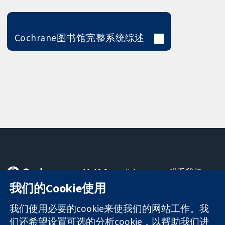
Cochrane图书馆完整系统综述
11-13 Cavendish
联系我们
Square
最新消息
我们的Cookie使用
可信任的证据
London
新闻办公室
知情决定
W1G 0AN
关于我们
我们使用必要的cookie来使我们的网站工作。我
更完善的医疗健
United Kingdom
工作机会
们还希望设置可选的分析cookie，以帮助我们进