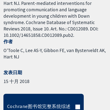
Hart NJ. Parent-mediated interventions for
promoting communication and language
development in young children with Down
syndrome. Cochrane Database of Systematic
Reviews 2018, Issue 10. Art. No.: CD012089. DOI:
10.1002/14651858.CD012089.pub2.
作者
O'Toole C
Lee AS-Y
Gibbon FE
van Bysterveldt AK
Hart NJ
发表日期
15 十月 2018
Cochrane图书馆完整系统综述