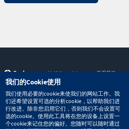
11-13 Cavendish
联系我们
Square
最新消息
我们的Cookie使用
可信任的证据
London
新闻办公室
知情决定
W1G 0AN
关于我们
我们使用必要的cookie来使我们的网站工作。我
更完善的医疗健
United Kingdom
工作机会
们还希望设置可选的分析cookie，以帮助我们进
康
Cochrane
行改进。除非您启用它们，否则我们不会设置可
Library
选的cookie。使用此工具将在您的设备上设置一
个cookie来记住您的偏好。您随时可以随时通过