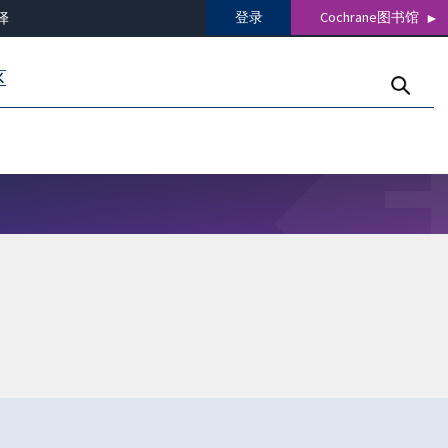
登录
Cochrane图书馆
译
区