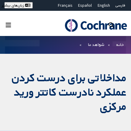
فارسی
English
Español
Français
زبان‌های بیشتر
Deutsch
Hrvatski
Русский
简体中文
繁體中文
ไทย
Bahasa Malaysia
بستن جستجو ✖
فیلترها
خانه
شواهد ما
مداخلاتی برای درست کردن
عملکرد نادرست کاتتر ورید
مرکزی