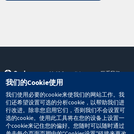
11-13 Cavendish
联系我们
Square
最新消息
我们的Cookie使用
可信任的证据
London
新闻办公室
知情决定
W1G 0AN
关于我们
我们使用必要的cookie来使我们的网站工作。我
更完善的医疗健
United Kingdom
工作机会
们还希望设置可选的分析cookie，以帮助我们进
康
Cochrane
行改进。除非您启用它们，否则我们不会设置可
Library
选的cookie。使用此工具将在您的设备上设置一
个cookie来记住您的偏好。您随时可以随时通过
单击每个页面页脚中的“Cookies设置”链接来更改