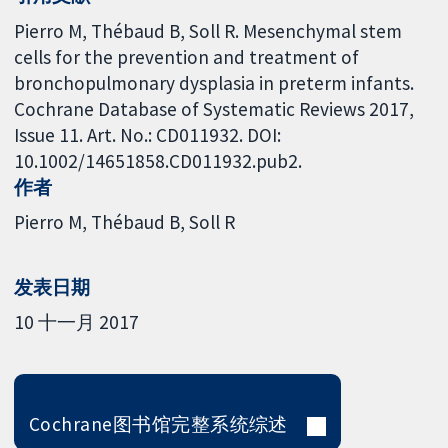
Pierro M, Thébaud B, Soll R. Mesenchymal stem
cells for the prevention and treatment of
bronchopulmonary dysplasia in preterm infants.
Cochrane Database of Systematic Reviews 2017,
Issue 11. Art. No.: CD011932. DOI:
10.1002/14651858.CD011932.pub2.
作者
Pierro M
Thébaud B
Soll R
发表日期
10 十一月 2017
Cochrane图书馆完整系统综述