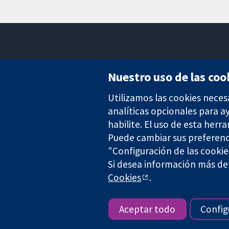
Nuestro uso de las coo
Utilizamos las cookies neces
Evidencia fiable.
Decisiones informadas.
analíticas opcionales para 
Mejor salud.
habilite. El uso de esta herr
Puede cambiar sus preferenc
"Configuración de las cookie
Si desea información más det
The Cochrane Collaboration is a charity (no. 1045921) and a comp
Cookies
.
Copyright © 2026 The Cochrane Collaboration
Aceptar todo
Config