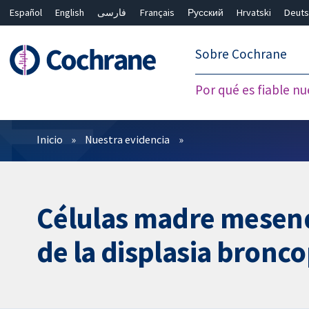
Español
English
فارسی
Français
Русский
Hrvatski
Deuts
繁體中文
简体中文
Sobre Cochrane
Por qué es fiable nu
Filtros
Inicio
Nuestra evidencia
Células madre mesenq
de la displasia bron