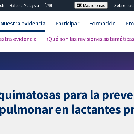
ch
Bahasa Malaysia
ไทย
Más idiomas
Sobre tra
Nuestra evidencia
Participar
Formación
Pro
estra evidencia
¿Qué son las revisiones sistemática
Cerrar búsqueda ✖
uimatosas para la preven
copulmonar en lactantes 