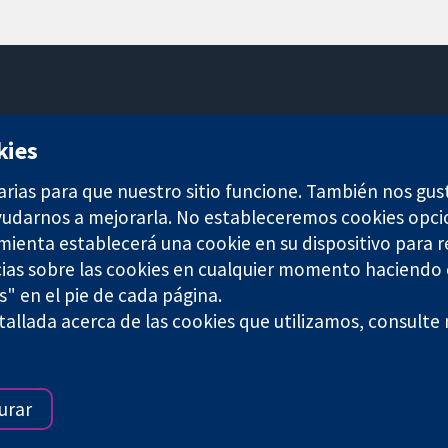
11-13 Cavendish Square
kies
Londres
W1G 0AN
arias para que nuestro sitio funcione. También nos gus
Reino Unido
ayudarnos a mejorarla. No estableceremos cookies opci
amienta establecerá una cookie en su dispositivo para r
ias sobre las cookies en cualquier momento haciendo c
s" en el pie de cada página.
allada acerca de las cookies que utilizamos, consulte
any limited by guarantee (no. 03044323) registered in England & W
Términos y condiciones del sitio web
|
Responsabili
urar