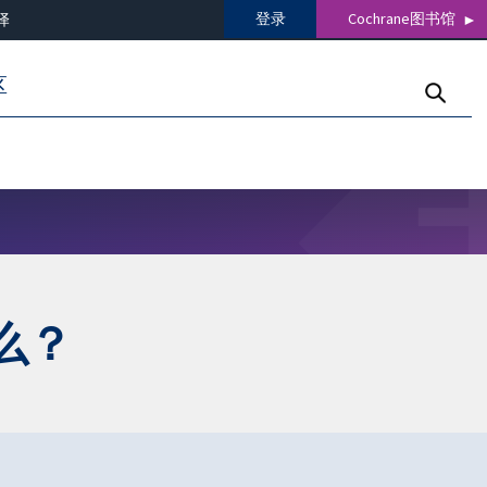
登录
Cochrane图书馆
译
区
么？