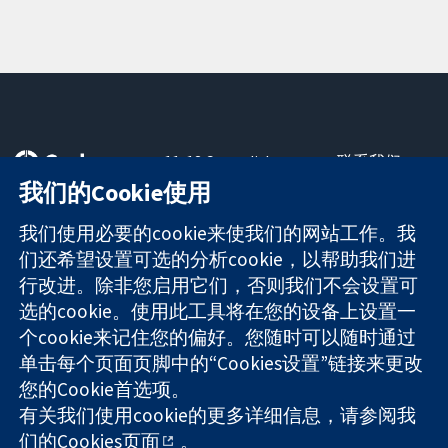
11-13 Cavendish
联系我们
Square
最新消息
我们的Cookie使用
可信任的证据
London
新闻办公室
知情决定
W1G 0AN
关于我们
我们使用必要的cookie来使我们的网站工作。我
更完善的医疗健
United Kingdom
工作机会
们还希望设置可选的分析cookie，以帮助我们进
康
Cochrane
行改进。除非您启用它们，否则我们不会设置可
Library
选的cookie。使用此工具将在您的设备上设置一
个cookie来记住您的偏好。您随时可以随时通过
单击每个页面页脚中的“Cookies设置”链接来更改
The Cochrane Collaboration is a charity (no. 1045921) and a
您的Cookie首选项。
company limited by guarantee (no. 03044323) registered in
England & Wales. VAT registration number GB 718 2127 49.
有关我们使用cookie的更多详细信息，请参阅我
们的
Cookies页面
。