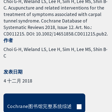
Choi G-H, Wieland LS, Lee H, Sim H, Lee MS, Shin B-
C. Acupuncture and related interventions for the
treatment of symptoms associated with carpal
tunnel syndrome. Cochrane Database of
Systematic Reviews 2018, Issue 12. Art. No.:
CD011215. DOI: 10.1002/14651858.CD011215.pub2.
作者
Choi G-H
Wieland LS
Lee H
Sim H
Lee MS
Shin B-
C
发表日期
4 十二月 2018
Cochrane图书馆完整系统综述