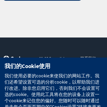
11-13 Cavendish
联系我们
Square
最新消息
我们的Cookie使用
可信任的证据
London
新闻办公室
知情决定
W1G 0AN
关于我们
我们使用必要的cookie来使我们的网站工作。我
更完善的医疗健
United Kingdom
工作机会
们还希望设置可选的分析cookie，以帮助我们进
康
Cochrane
行改进。除非您启用它们，否则我们不会设置可
Library
选的cookie。使用此工具将在您的设备上设置一
个cookie来记住您的偏好。您随时可以随时通过
单击每个页面页脚中的“Cookies设置”链接来更改