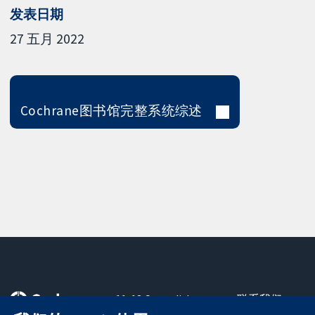
发表日期
27 五月 2022
Cochrane图书馆完整系统综述
11-13 Cavendish
联系我们
Square
最新消息