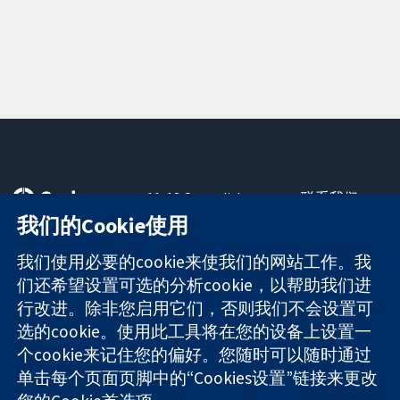
11-13 Cavendish
联系我们
Square
最新消息
我们的Cookie使用
可信任的证据
London
新闻办公室
知情决定
W1G 0AN
关于我们
我们使用必要的cookie来使我们的网站工作。我
更完善的医疗健
United Kingdom
工作机会
们还希望设置可选的分析cookie，以帮助我们进
康
Cochrane
行改进。除非您启用它们，否则我们不会设置可
Library
选的cookie。使用此工具将在您的设备上设置一
个cookie来记住您的偏好。您随时可以随时通过
单击每个页面页脚中的“Cookies设置”链接来更改
The Cochrane Collaboration is a charity (no. 1045921) and a