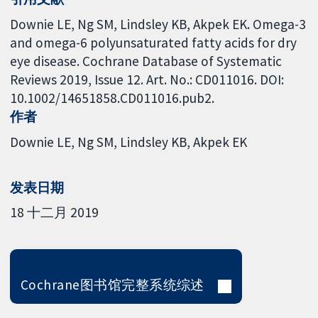
Downie LE, Ng SM, Lindsley KB, Akpek EK. Omega-3
and omega-6 polyunsaturated fatty acids for dry
eye disease. Cochrane Database of Systematic
Reviews 2019, Issue 12. Art. No.: CD011016. DOI:
10.1002/14651858.CD011016.pub2.
作者
Downie LE
Ng SM
Lindsley KB
Akpek EK
发表日期
18 十二月 2019
Cochrane图书馆完整系统综述