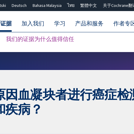
tski
Deutsch
Bahasa Malaysia
ไทย
繁體中文
关于Cochrane翻
的证据
加入我们
学习
产品和服务
作者专
我们的证据为什么值得信任
Close search ✖
原因血凝块者进行癌症检
和疾病？