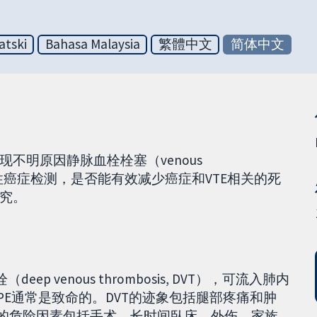
atski
Bahasa Malaysia
繁體中文
简体中文
不明原因静脉血栓栓塞（venous
行非确诊性癌症检测，是否能有效减少癌症和VTE相关的死
究。
 venous thrombosis, DVT），可流入肺内
 PE）。PE通常是致命的。DVT的迹象包括腿部疼痛和肿
E的危险因素包括手术、长时间臥床、外伤、家族