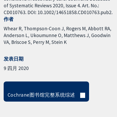
of Systematic Reviews 2020, Issue 4. Art. No.:
CD010763. DOI: 10.1002/14651858.CD010763.pub2.
作者
Whear R
Thompson-Coon J
Rogers M
Abbott RA
Anderson L
Ukoumunne O
Matthews J
Goodwin
VA
Briscoe S
Perry M
Stein K
发表日期
9 四月 2020
Cochrane图书馆完整系统综述