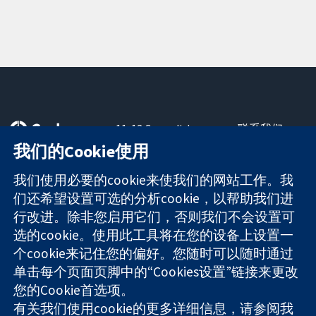
11-13 Cavendish
联系我们
Square
最新消息
我们的Cookie使用
可信任的证据
London
新闻办公室
知情决定
W1G 0AN
关于我们
我们使用必要的cookie来使我们的网站工作。我
更完善的医疗健
United Kingdom
工作机会
们还希望设置可选的分析cookie，以帮助我们进
康
Cochrane
行改进。除非您启用它们，否则我们不会设置可
Library
选的cookie。使用此工具将在您的设备上设置一
个cookie来记住您的偏好。您随时可以随时通过
单击每个页面页脚中的“Cookies设置”链接来更改
The Cochrane Collaboration is a charity (no. 1045921) and a
您的Cookie首选项。
company limited by guarantee (no. 03044323) registered in
England & Wales. VAT registration number GB 718 2127 49.
有关我们使用cookie的更多详细信息，请参阅我