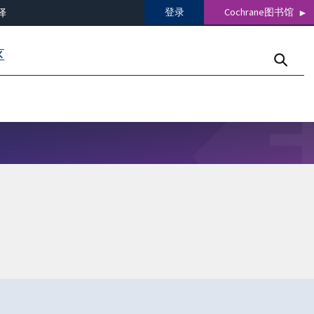
登录
Cochrane图书馆
译
区