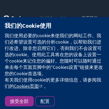
11-13 Cavendish
联系我们
Square
最新消息
我们的Cookie使用
可信任的证据
London
新闻办公室
知情决定
W1G 0AN
关于我们
我们使用必要的cookie来使我们的网站工作。我
更完善的医疗健
United Kingdom
工作机会
们还希望设置可选的分析cookie，以帮助我们进
康
Cochrane
行改进。除非您启用它们，否则我们不会设置可
Library
选的cookie。使用此工具将在您的设备上设置一
个cookie来记住您的偏好。您随时可以随时通过
单击每个页面页脚中的“Cookies设置”链接来更改
The Cochrane Collaboration is a charity (no. 1045921) and a
您的Cookie首选项。
company limited by guarantee (no. 03044323) registered in
England & Wales. VAT registration number GB 718 2127 49.
有关我们使用cookie的更多详细信息，请参阅我
们的
Cookies页面
。
版权所有：© 2026 Cochrane协作网
网站条款与条件
|
免责声明
|
隐私权
|
Cookie政策
|
Cookie设定
接受全部
配置