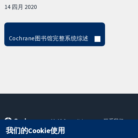
14 四月 2020
Cochrane图书馆完整系统综述
11-13 Cavendish
联系我们
Square
最新消息
我们的Cookie使用
可信任的证据
London
新闻办公室