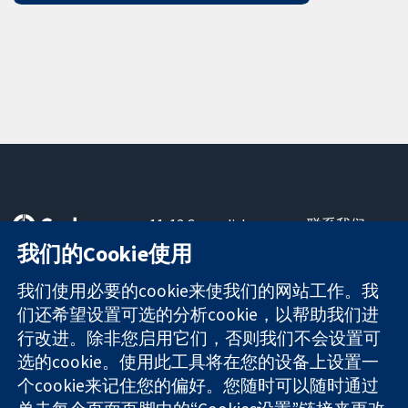
11-13 Cavendish
联系我们
Square
最新消息
我们的Cookie使用
可信任的证据
London
新闻办公室
知情决定
W1G 0AN
关于我们
我们使用必要的cookie来使我们的网站工作。我
更完善的医疗健
United Kingdom
工作机会
们还希望设置可选的分析cookie，以帮助我们进
康
Cochrane
行改进。除非您启用它们，否则我们不会设置可
Library
选的cookie。使用此工具将在您的设备上设置一
个cookie来记住您的偏好。您随时可以随时通过