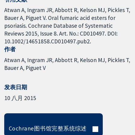
Atwan A, Ingram JR, Abbott R, Kelson MJ, Pickles T,
Bauer A, Piguet V. Oral fumaric acid esters for
psoriasis. Cochrane Database of Systematic
Reviews 2015, Issue 8. Art. No.: CD010497. DOI:
10.1002/14651858.CD010497.pub2.
作者
Atwan A
Ingram JR
Abbott R
Kelson MJ
Pickles T
Bauer A
Piguet V
发表日期
10 八月 2015
Cochrane图书馆完整系统综述