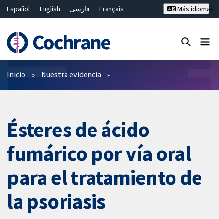
Español
English
فارسی
Français
Más idiomas
Русский
Hrvatski
Deutsch
Bahasa Malaysia
ไทย
繁體中文
简体中文
Cerrar búsqueda ✖
Filtros
Inicio
Nuestra evidencia
Ésteres de ácido
fumárico por vía oral
para el tratamiento de
la psoriasis