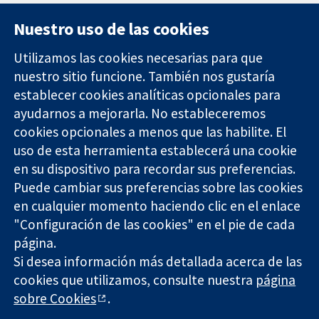
Nuestro uso de las cookies
Utilizamos las cookies necesarias para que
nuestro sitio funcione. También nos gustaría
11-13 Cavendish
Contacto
establecer cookies analíticas opcionales para
Square
Noticias
Evidencia fiable.
ayudarnos a mejorarla. No estableceremos
Londres
Prensa
Decisiones
W1G 0AN
Sobre
cookies opcionales a menos que las habilite. El
informadas.
Reino Unido
nosotros
uso de esta herramienta establecerá una cookie
Mejor salud.
Empleo
en su dispositivo para recordar sus preferencias.
Cochrane
Puede cambiar sus preferencias sobre las cookies
Library
en cualquier momento haciendo clic en el enlace
"Configuración de las cookies" en el pie de cada
página.
The Cochrane Collaboration is a charity (no. 1045921) and a
Si desea información más detallada acerca de las
company limited by guarantee (no. 03044323) registered in
England & Wales. VAT registration number GB 718 2127 49.
cookies que utilizamos, consulte nuestra
página
sobre Cookies
.
Copyright © 2026 The Cochrane Collaboration