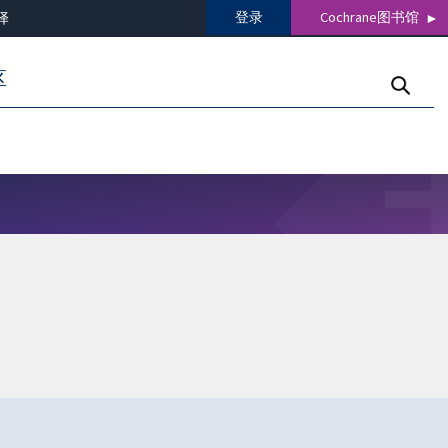
登录
Cochrane图书馆
译
区