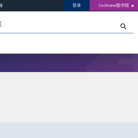
登录
Cochrane图书馆
译
区