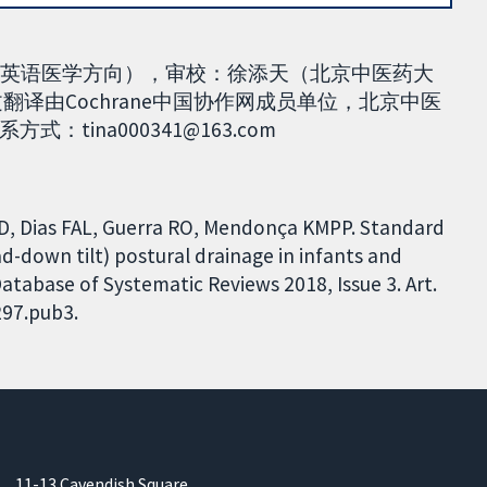
级英语医学方向），审校：徐添天（北京中医药大
文翻译由Cochrane中国协作网成员单位，北京中医
ina000341@163.com
CTD, Dias FAL, Guerra RO, Mendonça KMPP. Standard
d-down tilt) postural drainage in infants and
Database of Systematic Reviews 2018, Issue 3. Art.
297.pub3.
11-13 Cavendish Square