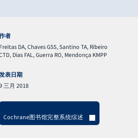
作者
Freitas DA
Chaves GSS
Santino TA
Ribeiro
CTD
Dias FAL
Guerra RO
Mendonça KMPP
发表日期
9 三月 2018
Cochrane图书馆完整系统综述