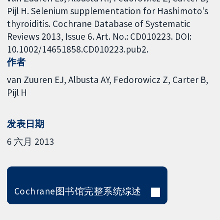
Pijl H. Selenium supplementation for Hashimoto's
thyroiditis. Cochrane Database of Systematic
Reviews 2013, Issue 6. Art. No.: CD010223. DOI:
10.1002/14651858.CD010223.pub2.
作者
van Zuuren EJ
Albusta AY
Fedorowicz Z
Carter B
Pijl H
发表日期
6 六月 2013
Cochrane图书馆完整系统综述