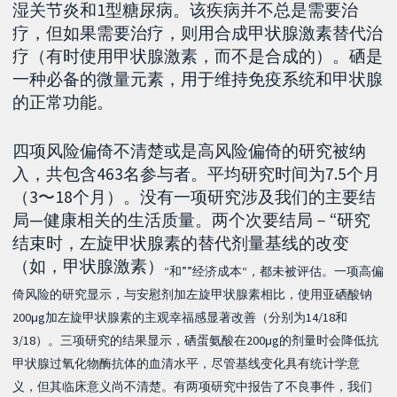
湿关节炎和1型糖尿病。该疾病并不总是需要治
疗，但如果需要治疗，则用合成甲状腺激素替代治
疗（有时使用甲状腺激素，而不是合成的）。硒是
一种必备的微量元素，用于维持免疫系统和甲状腺
的正常功能。
四项风险偏倚不清楚或是高风险偏倚的研究被纳
入，共包含463名参与者。平均研究时间为7.5个月
（3〜18个月）。没有一项研究涉及我们的主要结
局—健康相关的生活质量。两个次要结局－“研究
结束时，左旋甲状腺素的替代剂量基线的改变
（如，甲状腺激素）
“和””经济成本“，都未被评估。一项高偏
倚风险的研究显示，与安慰剂加左旋甲状腺素相比，使用亚硒酸钠
200μg加左旋甲状腺素的主观幸福感显著改善（分别为14/18和
3/18）。三项研究的结果显示，硒蛋氨酸在200μg的剂量时会降低抗
甲状腺过氧化物酶抗体的血清水平，尽管基线变化具有统计学意
义，但其临床意义尚不清楚。有两项研究中报告了不良事件，我们