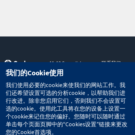
11-13 Cavendish
联系我们
Square
最新消息
我们的Cookie使用
可信任的证据
London
新闻办公室
知情决定
W1G 0AN
关于我们
我们使用必要的cookie来使我们的网站工作。我
更完善的医疗健
United Kingdom
工作机会
们还希望设置可选的分析cookie，以帮助我们进
康
Cochrane
行改进。除非您启用它们，否则我们不会设置可
Library
选的cookie。使用此工具将在您的设备上设置一
个cookie来记住您的偏好。您随时可以随时通过
单击每个页面页脚中的“Cookies设置”链接来更改
The Cochrane Collaboration is a charity (no. 1045921) and a
您的Cookie首选项。
company limited by guarantee (no. 03044323) registered in