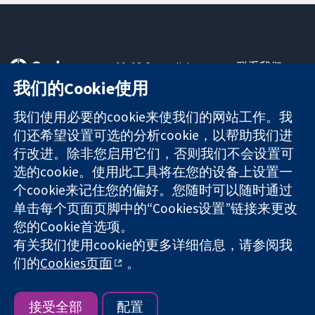
11-13 Cavendish
联系我们
Square
最新消息
我们的Cookie使用
可信任的证据
London
新闻办公室
知情决定
W1G 0AN
关于我们
我们使用必要的cookie来使我们的网站工作。我
更完善的医疗健
United Kingdom
工作机会
们还希望设置可选的分析cookie，以帮助我们进
康
Cochrane
行改进。除非您启用它们，否则我们不会设置可
Library
选的cookie。使用此工具将在您的设备上设置一
个cookie来记住您的偏好。您随时可以随时通过
单击每个页面页脚中的“Cookies设置”链接来更改
The Cochrane Collaboration is a charity (no. 1045921) and a
您的Cookie首选项。
company limited by guarantee (no. 03044323) registered in
England & Wales. VAT registration number GB 718 2127 49.
有关我们使用cookie的更多详细信息，请参阅我
们的
Cookies页面
。
版权所有：© 2026 Cochrane协作网
网站条款与条件
|
免责声明
|
隐私权
|
Cookie政策
|
Cookie设定
接受全部
配置