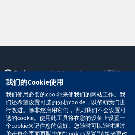
11-13 Cavendish
联系我们
Square
最新消息
我们的Cookie使用
可信任的证据
London
新闻办公室
知情决定
W1G 0AN
关于我们
我们使用必要的cookie来使我们的网站工作。我
更完善的医疗健
United Kingdom
工作机会
们还希望设置可选的分析cookie，以帮助我们进
康
Cochrane
行改进。除非您启用它们，否则我们不会设置可
Library
选的cookie。使用此工具将在您的设备上设置一
个cookie来记住您的偏好。您随时可以随时通过
单击每个页面页脚中的“Cookies设置”链接来更改