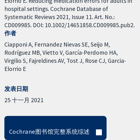
Elorrio E. Reducing medication errors for adults in
hospital settings. Cochrane Database of
Systematic Reviews 2021, Issue 11. Art. No.:
CD009985. DOI: 10.1002/14651858.CD009985.pub2.
作者
Ciapponi A
Fernandez Nievas SE
Seijo M
Rodríguez MB
Vietto V
García-Perdomo HA
Virgilio S
Fajreldines AV
Tost J
Rose CJ
Garcia-
Elorrio E
发表日期
25 十一月 2021
Cochrane图书馆完整系统综述