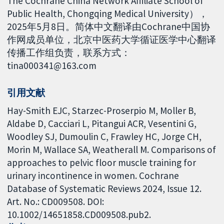
The Cochrane China Network Affiliate School of
Public Health, Chongqing Medical University），
2025年5月8日。简体中文翻译由Cochrane中国协
作网成员单位，北京中医药大学循证医学中心翻译
传播工作组负责，联系方式：
tina000341@163.com
引用文献
Hay-Smith EJC, Starzec-Proserpio M, Moller B,
Aldabe D, Cacciari L, Pitangui ACR, Vesentini G,
Woodley SJ, Dumoulin C, Frawley HC, Jorge CH,
Morin M, Wallace SA, Weatherall M. Comparisons of
approaches to pelvic floor muscle training for
urinary incontinence in women. Cochrane
Database of Systematic Reviews 2024, Issue 12.
Art. No.: CD009508. DOI:
10.1002/14651858.CD009508.pub2.