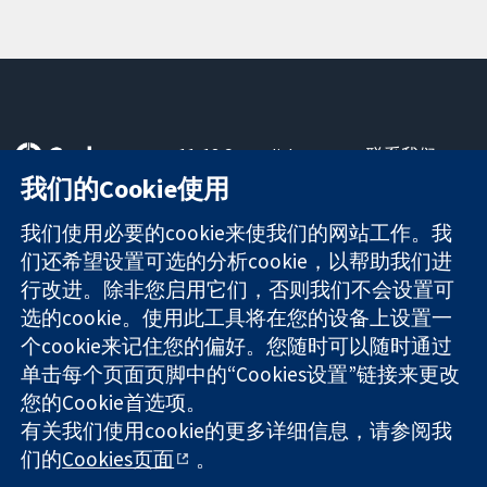
11-13 Cavendish
联系我们
Square
最新消息
我们的Cookie使用
可信任的证据
London
新闻办公室
知情决定
W1G 0AN
关于我们
我们使用必要的cookie来使我们的网站工作。我
更完善的医疗健
United Kingdom
工作机会
们还希望设置可选的分析cookie，以帮助我们进
康
Cochrane
行改进。除非您启用它们，否则我们不会设置可
Library
选的cookie。使用此工具将在您的设备上设置一
个cookie来记住您的偏好。您随时可以随时通过
单击每个页面页脚中的“Cookies设置”链接来更改
The Cochrane Collaboration is a charity (no. 1045921) and a
您的Cookie首选项。
company limited by guarantee (no. 03044323) registered in
有关我们使用cookie的更多详细信息，请参阅我
England & Wales. VAT registration number GB 718 2127 49.
们的
Cookies页面
。
版权所有：© 2026 Cochrane协作网