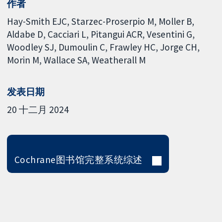
作者
Hay-Smith EJC
Starzec-Proserpio M
Moller B
Aldabe D
Cacciari L
Pitangui ACR
Vesentini G
Woodley SJ
Dumoulin C
Frawley HC
Jorge CH
Morin M
Wallace SA
Weatherall M
发表日期
20 十二月 2024
Cochrane图书馆完整系统综述