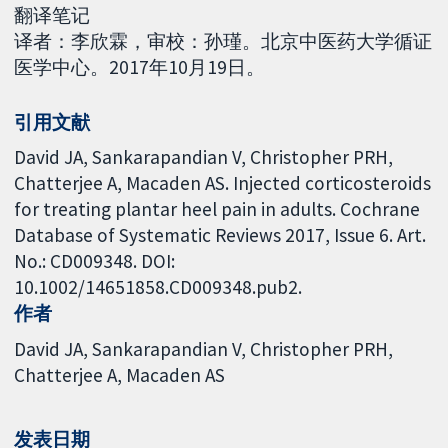
翻译笔记
译者：李欣霖，审校：孙瑾。北京中医药大学循证
医学中心。2017年10月19日。
引用文献
David JA, Sankarapandian V, Christopher PRH,
Chatterjee A, Macaden AS. Injected corticosteroids
for treating plantar heel pain in adults. Cochrane
Database of Systematic Reviews 2017, Issue 6. Art.
No.: CD009348. DOI:
10.1002/14651858.CD009348.pub2.
作者
David JA
Sankarapandian V
Christopher PRH
Chatterjee A
Macaden AS
发表日期