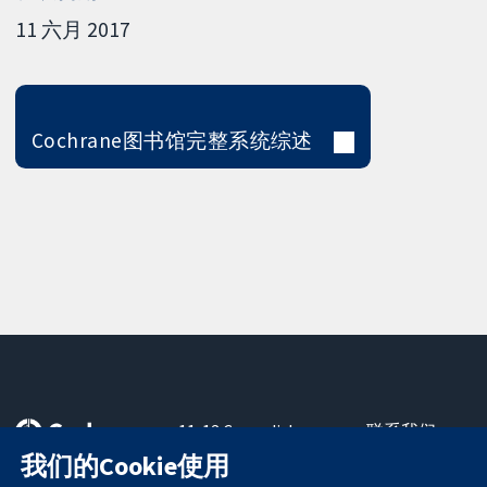
11 六月 2017
Cochrane图书馆完整系统综述
11-13 Cavendish
联系我们
Square
最新消息
我们的Cookie使用
可信任的证据
London
新闻办公室