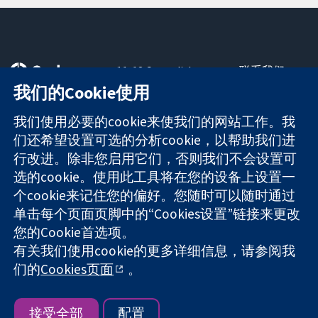
11-13 Cavendish
联系我们
Square
最新消息
我们的Cookie使用
可信任的证据
London
新闻办公室
知情决定
W1G 0AN
关于我们
我们使用必要的cookie来使我们的网站工作。我
更完善的医疗健
United Kingdom
工作机会
们还希望设置可选的分析cookie，以帮助我们进
康
Cochrane
行改进。除非您启用它们，否则我们不会设置可
Library
选的cookie。使用此工具将在您的设备上设置一
个cookie来记住您的偏好。您随时可以随时通过
单击每个页面页脚中的“Cookies设置”链接来更改
The Cochrane Collaboration is a charity (no. 1045921) and a
您的Cookie首选项。
company limited by guarantee (no. 03044323) registered in
有关我们使用cookie的更多详细信息，请参阅我
England & Wales. VAT registration number GB 718 2127 49.
们的
Cookies页面
。
版权所有：© 2026 Cochrane协作网
网站条款与条件
|
免责声明
|
隐私权
|
Cookie政策
|
Cookie设定
接受全部
配置