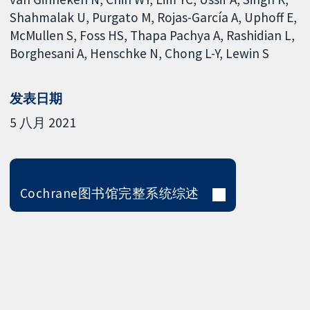
Shahmalak U
Purgato M
Rojas-García A
Uphoff E
McMullen S
Foss HS
Thapa Pachya A
Rashidian L
Borghesani A
Henschke N
Chong L-Y
Lewin S
发表日期
5 八月 2021
Cochrane图书馆完整系统综述