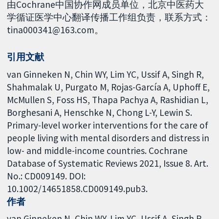
由Cochrane中国协作网成员单位，北京中医药大
学循证医学中心翻译传播工作组负责，联系方式：
tina000341@163.com。
引用文献
van Ginneken N, Chin WY, Lim YC, Ussif A, Singh R,
Shahmalak U, Purgato M, Rojas-García A, Uphoff E,
McMullen S, Foss HS, Thapa Pachya A, Rashidian L,
Borghesani A, Henschke N, Chong L-Y, Lewin S.
Primary-level worker interventions for the care of
people living with mental disorders and distress in
low- and middle-income countries. Cochrane
Database of Systematic Reviews 2021, Issue 8. Art.
No.: CD009149. DOI:
10.1002/14651858.CD009149.pub3.
作者
van Ginneken N
Chin WY
Lim YC
Ussif A
Singh R