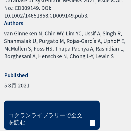
Database of Systematic Reviews 2021, Issue 8. Art.
No.: CD009149. DOI:
10.1002/14651858.CD009149.pub3.
Authors
van Ginneken N
Chin WY
Lim YC
Ussif A
Singh R
Shahmalak U
Purgato M
Rojas-García A
Uphoff E
McMullen S
Foss HS
Thapa Pachya A
Rashidian L
Borghesani A
Henschke N
Chong L-Y
Lewin S
Published
5 8月 2021
コクランライブラリーで全文
を読む