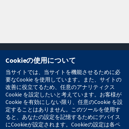
Cookieの使用について
11-13 Cavendish
お問い合わせ
当サイトでは、当サイトを機能させるために必
Square
ニュース
要なCookie を使用しています。また、サイトの
信頼できるエビ
London
広報
改善に役立てるため、任意のアナリティクス
デンスと
W1G 0AN
コクランにつ
情報に基づく意
Cookie を設定したいと考えています。お客様が
United Kingdom
いて
思決定により
採用
Cookie を有効にしない限り、任意のCookie を設
健康のさらなる
Cochrane
定することはありません。このツールを使用す
向上へ
Library
ると、あなたの設定を記憶するためにデバイス
にCookieが設定されます。Cookieの設定は各ペ