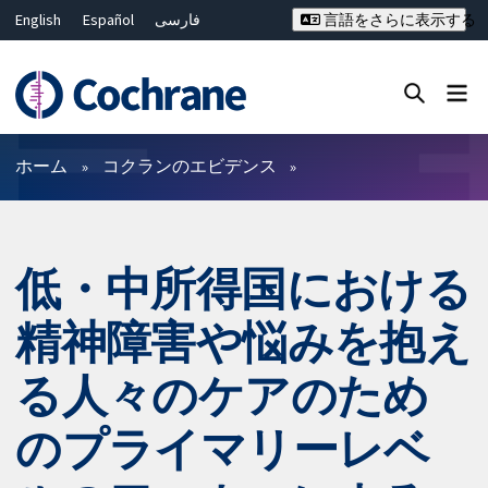
English
Español
فارسی
言語をさらに表示する
Français
Русский
Hrvatski
Deutsch
Bahasa Malaysia
ไทย
繁體中文
简体中文
Close search ✖
フィルター
ホーム
コクランのエビデンス
低・中所得国における
精神障害や悩みを抱え
る人々のケアのため
のプライマリーレベ