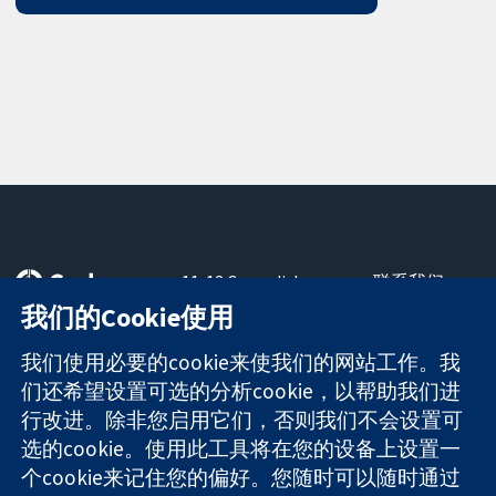
11-13 Cavendish
联系我们
Square
最新消息
我们的Cookie使用
可信任的证据
London
新闻办公室
知情决定
W1G 0AN
关于我们
我们使用必要的cookie来使我们的网站工作。我
更完善的医疗健
United Kingdom
工作机会
们还希望设置可选的分析cookie，以帮助我们进
康
Cochrane
行改进。除非您启用它们，否则我们不会设置可
Library
选的cookie。使用此工具将在您的设备上设置一
个cookie来记住您的偏好。您随时可以随时通过