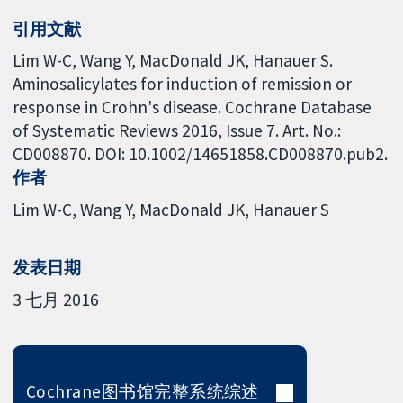
引用文献
Lim W-C, Wang Y, MacDonald JK, Hanauer S.
Aminosalicylates for induction of remission or
response in Crohn's disease. Cochrane Database
of Systematic Reviews 2016, Issue 7. Art. No.:
CD008870. DOI: 10.1002/14651858.CD008870.pub2.
作者
Lim W-C
Wang Y
MacDonald JK
Hanauer S
发表日期
3 七月 2016
Cochrane图书馆完整系统综述