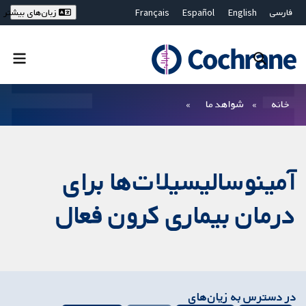
فارسی
English
Español
Français
زبان‌های بیشتر
Deutsch
Hrvatski
Русский
简体中文
繁體中文
ไทย
Bahasa Malaysia
بستن جستجو ✖
فیلترها
خانه
شواهد ما
آمینوسالیسیلات‌ها برای
درمان بیماری کرون فعال
در دسترس به زیان‌های