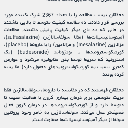
محققان بیست مطالعه را با تعداد 2367 شرکت‌کننده مورد
بررسی قرار دادند. ده مطالعه کیفیت متوسط تا بالایی داشتند
در حالی که ده تای دیگر کیفیت پائینی داشتند. مطالعات
آمینوسالیسیلات‌ها (مثلا سولفاسالازین (sulfasalazine)،
مزالازین (mesalazine) و مزالامین) را با دارونما (placebo)،
کورتیکواستروئیدها یا بودزوناید (budesonide) (یک
استروئید که سریعا توسط بدن متابولیزه می‌شود و عوارض
کمتری نسبت به کورتیکواستروئیدهای معمول دارد) مقایسه
کرده بودند.
محققان فهمیدند که در مقایسه با دارونما، سولفاسالازین فقط
مزیت متوسطی برای درمان بیماری کرون با فعالیت خفیف تا
متوسط دارد و از کورتیکواستروئیدها در درمان کرون فعال
ضعیف‌تر عمل می‌کند. سولفاسالازین به خاطر وجود پروتئین
سولفا از دیگر آمینوسالیسیلات‌ها متفاوت است.