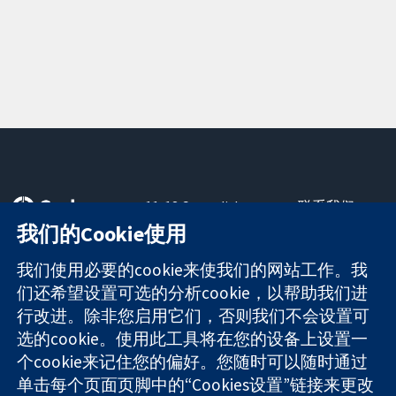
11-13 Cavendish
联系我们
Square
最新消息
我们的Cookie使用
可信任的证据
London
新闻办公室
知情决定
W1G 0AN
关于我们
我们使用必要的cookie来使我们的网站工作。我
更完善的医疗健
United Kingdom
工作机会
们还希望设置可选的分析cookie，以帮助我们进
康
Cochrane
行改进。除非您启用它们，否则我们不会设置可
Library
选的cookie。使用此工具将在您的设备上设置一
个cookie来记住您的偏好。您随时可以随时通过
单击每个页面页脚中的“Cookies设置”链接来更改
The Cochrane Collaboration is a charity (no. 1045921) and a