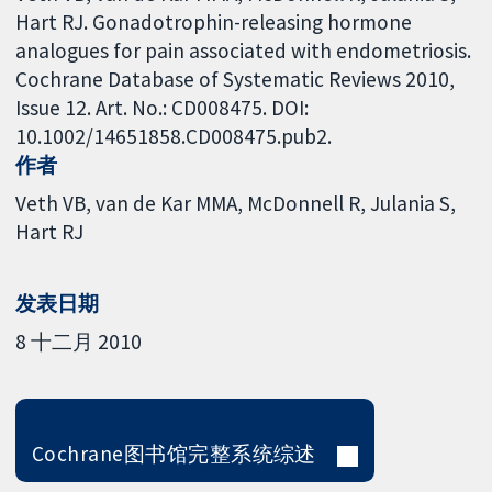
Hart RJ. Gonadotrophin-releasing hormone
analogues for pain associated with endometriosis.
Cochrane Database of Systematic Reviews 2010,
Issue 12. Art. No.: CD008475. DOI:
10.1002/14651858.CD008475.pub2.
作者
Veth VB
van de Kar MMA
McDonnell R
Julania S
Hart RJ
发表日期
8 十二月 2010
Cochrane图书馆完整系统综述