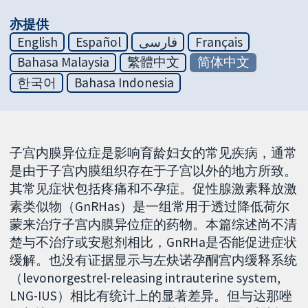
亦提供
English
Español
فارسی
Français
Bahasa Malaysia
繁體中文
简体中文
한국어
Bahasa Indonesia
子宫内膜异位症是影响育龄妇女的常见疾病，通常
是由于子宫内膜组织存在于子宫以外的地方所致。
其常见症状包括疼痛和不孕症。促性腺激素释放激
素类似物（GnRHas）是一组常用于透过降低荷尔
蒙来治疗子宫内膜异位症的药物。本篇综述尚不清
楚与不治疗或安慰剂相比，GnRHa是否能促进症状
缓解。也没有证据显示与左炔诺孕酮宫内缓释系统
（levonorgestrel-releasing intrauterine system,
LNG-IUS）相比有统计上的显著差异。但与达那唑