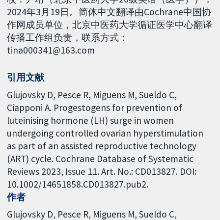
2024年3月19日。简体中文翻译由Cochrane中国协
作网成员单位，北京中医药大学循证医学中心翻译
传播工作组负责，联系方式：
tina000341@163.com
引用文献
Glujovsky D, Pesce R, Miguens M, Sueldo C,
Ciapponi A. Progestogens for prevention of
luteinising hormone (LH) surge in women
undergoing controlled ovarian hyperstimulation
as part of an assisted reproductive technology
(ART) cycle. Cochrane Database of Systematic
Reviews 2023, Issue 11. Art. No.: CD013827. DOI:
10.1002/14651858.CD013827.pub2.
作者
Glujovsky D
Pesce R
Miguens M
Sueldo C