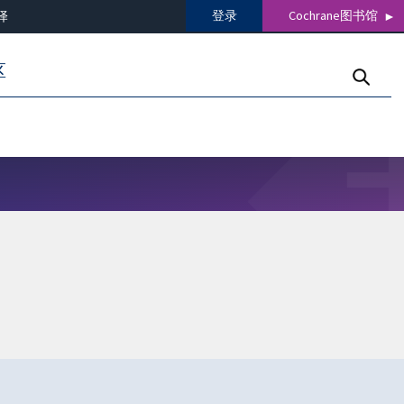
登录
Cochrane图书馆
译
区