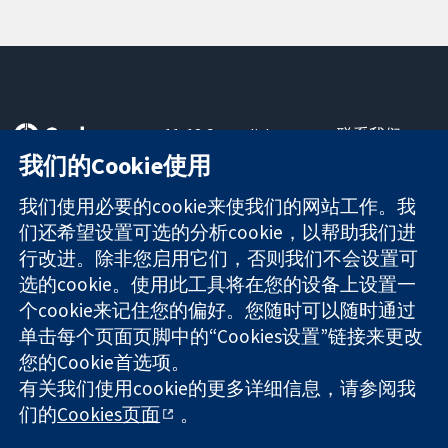
11-13 Cavendish
联系我们
Square
最新消息
我们的Cookie使用
可信任的证据
London
新闻办公室
知情决定
W1G 0AN
关于我们
我们使用必要的cookie来使我们的网站工作。我
更完善的医疗健
United Kingdom
工作机会
们还希望设置可选的分析cookie，以帮助我们进
康
Cochrane
行改进。除非您启用它们，否则我们不会设置可
Library
选的cookie。使用此工具将在您的设备上设置一
个cookie来记住您的偏好。您随时可以随时通过
单击每个页面页脚中的“Cookies设置”链接来更改
The Cochrane Collaboration is a charity (no. 1045921) and a
您的Cookie首选项。
company limited by guarantee (no. 03044323) registered in
有关我们使用cookie的更多详细信息，请参阅我
England & Wales. VAT registration number GB 718 2127 49.
们的
Cookies页面
。
版权所有：© 2026 Cochrane协作网