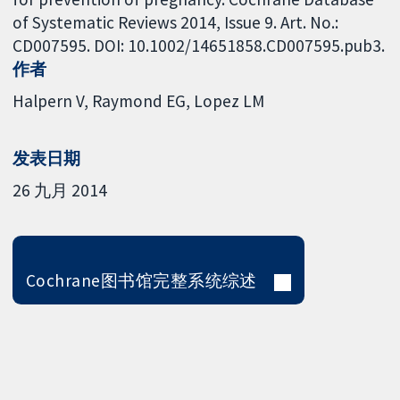
of Systematic Reviews 2014, Issue 9. Art. No.:
CD007595. DOI: 10.1002/14651858.CD007595.pub3.
作者
Halpern V
Raymond EG
Lopez LM
发表日期
26 九月 2014
Cochrane图书馆完整系统综述