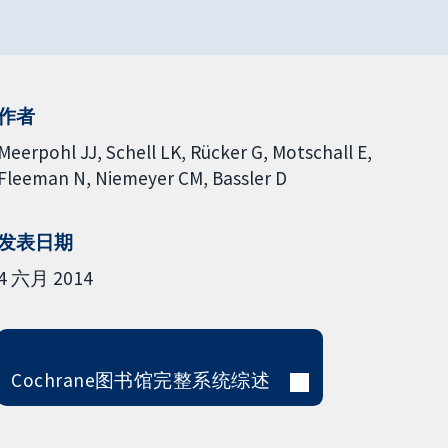
作者
Meerpohl JJ
Schell LK
Rücker G
Motschall E
Fleeman N
Niemeyer CM
Bassler D
发表日期
4 六月 2014
Cochrane图书馆完整系统综述