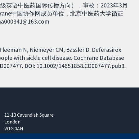
级英语中医药国际传播方向），审校：2023年3月
ochrane中国协作网成员单位，北京中医药大学循证
341@163.com
, Fleeman N, Niemeyer CM, Bassler D. Deferasirox
eople with sickle cell disease. Cochrane Database
: CD007477. DOI: 10.1002/14651858.CD007477.pub3.
11-13 Cavendish Square
London
W1G 0AN
United Kingdom