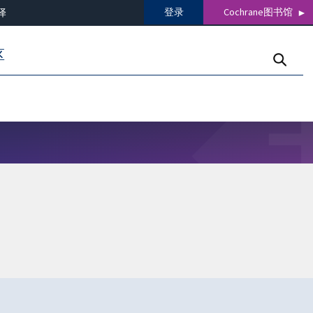
登录
Cochrane图书馆
译
区