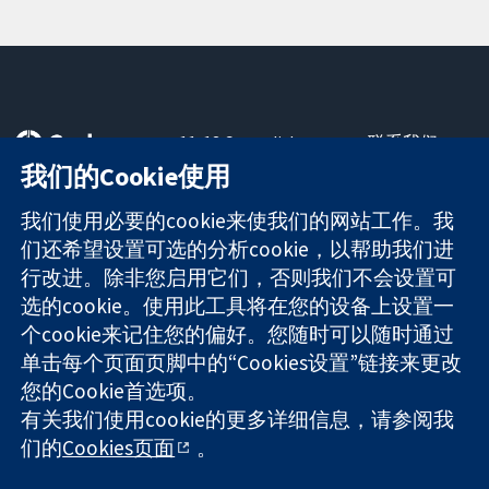
11-13 Cavendish
联系我们
Square
最新消息
我们的Cookie使用
可信任的证据
London
新闻办公室
知情决定
W1G 0AN
关于我们
我们使用必要的cookie来使我们的网站工作。我
更完善的医疗健
United Kingdom
工作机会
们还希望设置可选的分析cookie，以帮助我们进
康
Cochrane
行改进。除非您启用它们，否则我们不会设置可
Library
选的cookie。使用此工具将在您的设备上设置一
个cookie来记住您的偏好。您随时可以随时通过
单击每个页面页脚中的“Cookies设置”链接来更改
The Cochrane Collaboration is a charity (no. 1045921) and a
您的Cookie首选项。
company limited by guarantee (no. 03044323) registered in
有关我们使用cookie的更多详细信息，请参阅我
England & Wales. VAT registration number GB 718 2127 49.
们的
Cookies页面
。
版权所有：© 2026 Cochrane协作网
网站条款与条件
|
免责声明
|
隐私权
|
Cookie政策
|
Cookie设定