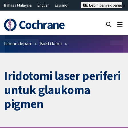
Bahasa Malaysia
English
Español
Lebih banyak bahasa
فارسی
Français
Русский
Hrvatski
Deutsch
ไทย
繁體中文
简体中文
Tutup carian ✖
Penapis
Laman depan
Bukti kami
Iridotomi laser periferi
untuk glaukoma
pigmen