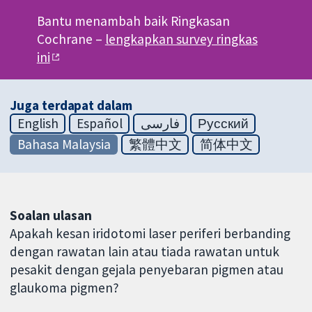
Bantu menambah baik Ringkasan
Cochrane –
lengkapkan survey ringkas
ini
Juga terdapat dalam
English
Español
فارسی
Русский
Bahasa Malaysia
繁體中文
简体中文
Soalan ulasan
Apakah kesan iridotomi laser periferi berbanding
dengan rawatan lain atau tiada rawatan untuk
pesakit dengan gejala penyebaran pigmen atau
glaukoma pigmen?