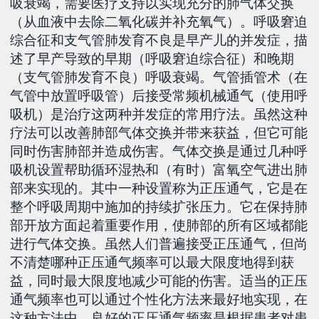
吸衰竭，需要医疗支持以实现充分的肺气体交换
（从血液中去除二氧化碳并补充氧气）。呼吸窘迫
综合征和支气管肺发育不良是早产儿的并发症，描
述了早产导致的早期（呼吸窘迫综合征）和晚期
（支气管肺发育不良）呼吸衰竭。气管插管术（在
气管中放置呼吸管）后接受常频机械通气（使用呼
吸机）是治疗这两种并发症的常用疗法。虽然这种
疗法可以改善肺部气体交换并带来获益，但它可能
同时伤害肺部并造成伤害。气体交换是通过几种呼
吸机设置帮助循环湿热和（有时）富氧空气进出肺
部来实现的。其中一种设置称为正压通气，它是在
整个呼吸周期中施加的持续扩张压力。它在保持肺
部开放方面起着重要作用，使肺部的所有区域都能
进行气体交换。虽然人们普遍接受正压通气，但尚
不清楚哪种正压通气频率可以最大限度地得到获
益，同时最大限度地减少可能的伤害。适当的正压
通气频率也可以通过个性化方法来最好地实现，在
这种方法中，良好的正压通气频率是根据患者对患