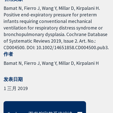
Bamat N, Fierro J, Wang Y, Millar D, Kirpalani H.
Positive end-expiratory pressure for preterm
infants requiring conventional mechanical
ventilation for respiratory distress syndrome or
bronchopulmonary dysplasia. Cochrane Database
of Systematic Reviews 2019, Issue 2. Art. No.:
CD004500. DOI: 10.1002/14651858.CD004500.pub3.
作者
Bamat N
Fierro J
Wang Y
Millar D
Kirpalani H
发表日期
1 三月 2019