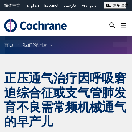
简体中文
English
Español
فارسی
Français
更多语言
Русский
Hrvatski
Deutsch
Bahasa Malaysia
ไทย
繁體中文
Close search ✖
过滤
首页
我们的证据
正压通气治疗因呼吸窘
迫综合征或支气管肺发
育不良需常频机械通气
的早产儿