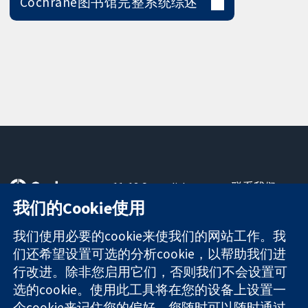
Cochrane图书馆完整系统综述
11-13 Cavendish
联系我们
Square
最新消息
我们的Cookie使用
可信任的证据
London
新闻办公室
知情决定
W1G 0AN
关于我们
我们使用必要的cookie来使我们的网站工作。我
更完善的医疗健
United Kingdom
工作机会
们还希望设置可选的分析cookie，以帮助我们进
康
Cochrane
行改进。除非您启用它们，否则我们不会设置可
Library
选的cookie。使用此工具将在您的设备上设置一
个cookie来记住您的偏好。您随时可以随时通过