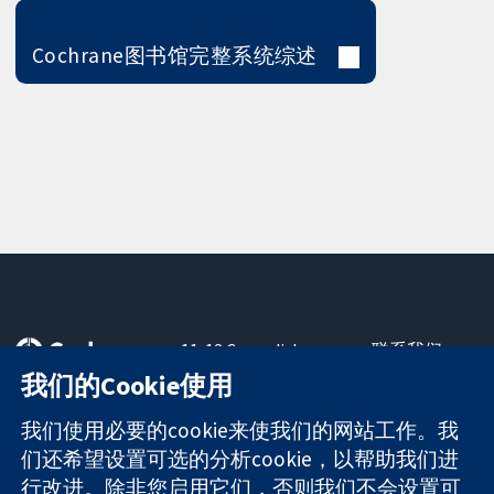
Cochrane图书馆完整系统综述
11-13 Cavendish
联系我们
Square
最新消息
我们的Cookie使用
可信任的证据
London
新闻办公室
知情决定
W1G 0AN
关于我们
我们使用必要的cookie来使我们的网站工作。我
更完善的医疗健
United Kingdom
工作机会
们还希望设置可选的分析cookie，以帮助我们进
康
Cochrane
行改进。除非您启用它们，否则我们不会设置可