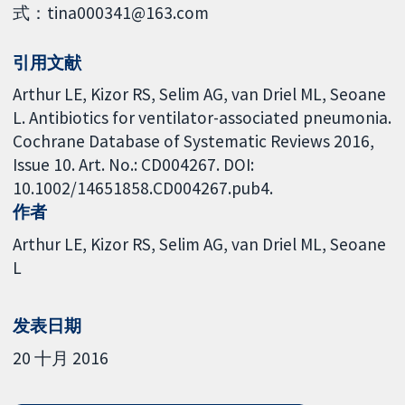
式：tina000341@163.com
引用文献
Arthur LE, Kizor RS, Selim AG, van Driel ML, Seoane
L. Antibiotics for ventilator-associated pneumonia.
Cochrane Database of Systematic Reviews 2016,
Issue 10. Art. No.: CD004267. DOI:
10.1002/14651858.CD004267.pub4.
作者
Arthur LE
Kizor RS
Selim AG
van Driel ML
Seoane
L
发表日期
20 十月 2016