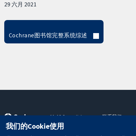
29 六月 2021
Cochrane图书馆完整系统综述
11-13 Cavendish
联系我们
Square
最新消息
我们的Cookie使用
可信任的证据
London
新闻办公室
知情决定