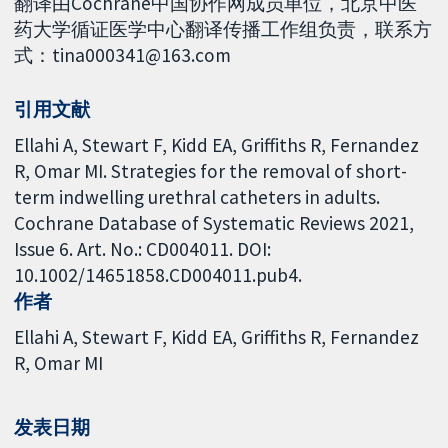
翻译由Cochrane中国协作网成员单位，北京中医
药大学循证医学中心翻译传播工作组负责，联系方
式：tina000341@163.com
引用文献
Ellahi A, Stewart F, Kidd EA, Griffiths R, Fernandez
R, Omar MI. Strategies for the removal of short-
term indwelling urethral catheters in adults.
Cochrane Database of Systematic Reviews 2021,
Issue 6. Art. No.: CD004011. DOI:
10.1002/14651858.CD004011.pub4.
作者
Ellahi A
Stewart F
Kidd EA
Griffiths R
Fernandez
R
Omar MI
发表日期