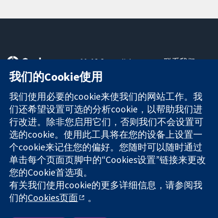
11-13 Cavendish
联系我们
Square
最新消息
我们的Cookie使用
可信任的证据
London
新闻办公室
知情决定
W1G 0AN
关于我们
我们使用必要的cookie来使我们的网站工作。我
更完善的医疗健
United Kingdom
工作机会
们还希望设置可选的分析cookie，以帮助我们进
康
Cochrane
行改进。除非您启用它们，否则我们不会设置可
Library
选的cookie。使用此工具将在您的设备上设置一
个cookie来记住您的偏好。您随时可以随时通过
单击每个页面页脚中的“Cookies设置”链接来更改
The Cochrane Collaboration is a charity (no. 1045921) and a
您的Cookie首选项。
company limited by guarantee (no. 03044323) registered in
England & Wales. VAT registration number GB 718 2127 49.
有关我们使用cookie的更多详细信息，请参阅我
们的
Cookies页面
。
版权所有：© 2026 Cochrane协作网
网站条款与条件
|
免责声明
|
隐私权
|
Cookie政策
|
Cookie设定