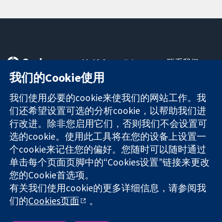
11-13 Cavendish
联系我们
Square
最新消息
我们的Cookie使用
可信任的证据
London
新闻办公室
知情决定
W1G 0AN
关于我们
我们使用必要的cookie来使我们的网站工作。我
更完善的医疗健
United Kingdom
工作机会
们还希望设置可选的分析cookie，以帮助我们进
康
Cochrane
行改进。除非您启用它们，否则我们不会设置可
Library
选的cookie。使用此工具将在您的设备上设置一
个cookie来记住您的偏好。您随时可以随时通过
单击每个页面页脚中的“Cookies设置”链接来更改
The Cochrane Collaboration is a charity (no. 1045921) and a
您的Cookie首选项。
company limited by guarantee (no. 03044323) registered in
有关我们使用cookie的更多详细信息，请参阅我
England & Wales. VAT registration number GB 718 2127 49.
们的
Cookies页面
。
版权所有：© 2026 Cochrane协作网
网站条款与条件
|
免责声明
|
隐私权
|
Cookie政策
|
Cookie设定