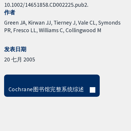
10.1002/14651858.CD002225.pub2.
作者
Green JA
Kirwan JJ
Tierney J
Vale CL
Symonds
PR
Fresco LL
Williams C
Collingwood M
发表日期
20 七月 2005
Cochrane图书馆完整系统综述